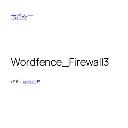
跳
至
书香斋
内
容
Wordfence_Firewall3
作者：
bookart
在