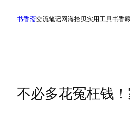
跳
至
书香斋
交流笔记
网海拾贝
实用工具
书香
内
容
不必多花冤枉钱！